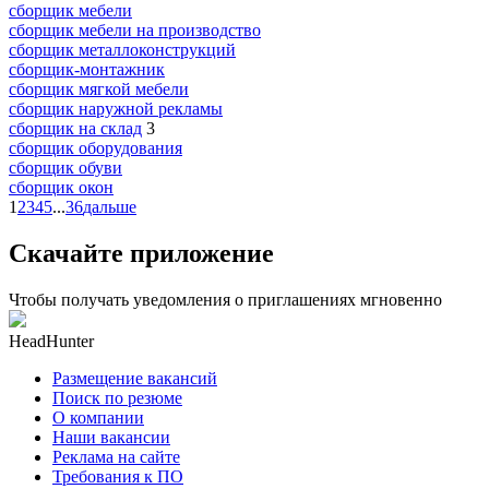
сборщик мебели
сборщик мебели на производство
сборщик металлоконструкций
сборщик-монтажник
сборщик мягкой мебели
сборщик наружной рекламы
сборщик на склад
3
сборщик оборудования
сборщик обуви
сборщик окон
1
2
3
4
5
...
36
дальше
Скачайте приложение
Чтобы получать уведомления о приглашениях мгновенно
HeadHunter
Размещение вакансий
Поиск по резюме
О компании
Наши вакансии
Реклама на сайте
Требования к ПО