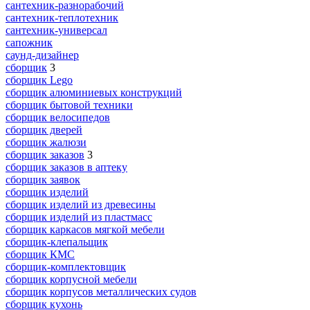
сантехник-разнорабочий
сантехник-теплотехник
сантехник-универсал
сапожник
саунд-дизайнер
сборщик
3
сборщик Lego
сборщик алюминиевых конструкций
сборщик бытовой техники
сборщик велосипедов
сборщик дверей
сборщик жалюзи
сборщик заказов
3
сборщик заказов в аптеку
сборщик заявок
сборщик изделий
сборщик изделий из древесины
сборщик изделий из пластмасс
сборщик каркасов мягкой мебели
сборщик-клепальщик
сборщик КМС
сборщик-комплектовщик
сборщик корпусной мебели
сборщик корпусов металлических судов
сборщик кухонь