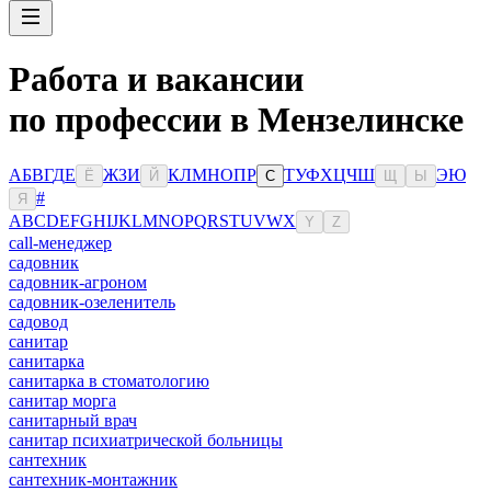
Работа и вакансии
по профессии в Мензелинске
А
Б
В
Г
Д
Е
Ж
З
И
К
Л
М
Н
О
П
Р
Т
У
Ф
Х
Ц
Ч
Ш
Э
Ю
Ё
Й
С
Щ
Ы
#
Я
A
B
C
D
E
F
G
H
I
J
K
L
M
N
O
P
Q
R
S
T
U
V
W
X
Y
Z
сall-менеджер
садовник
садовник-агроном
садовник-озеленитель
садовод
санитар
санитарка
санитарка в стоматологию
санитар морга
санитарный врач
санитар психиатрической больницы
сантехник
сантехник-монтажник