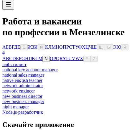
Работа и вакансии
по профессии в Мензелинске
А
Б
В
Г
Д
Е
Ж
З
И
К
Л
М
Н
О
П
Р
С
Т
У
Ф
Х
Ц
Ч
Ш
Э
Ю
Ё
Й
Щ
Ы
Я
#
A
B
C
D
E
F
G
H
I
J
K
L
M
O
P
Q
R
S
T
U
V
W
X
N
Y
Z
nail-стилист
national key account manager
national sales manager
native english teacher
network administrator
network engineer
new business director
new business manager
night manager
Node.js-разработчик
Скачайте приложение