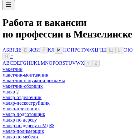
Работа и вакансии
по профессии в Мензелинске
А
Б
В
Г
Д
Е
Ж
З
И
К
Л
Н
О
П
Р
С
Т
У
Ф
Х
Ц
Ч
Ш
Э
Ю
Ё
Й
М
Щ
Ы
#
Я
A
B
C
D
E
F
G
H
I
J
K
L
M
N
O
P
Q
R
S
T
U
V
W
X
Y
Z
макетчик
макетчик-монтажник
макетчик наружной рекламы
макетчик-сборщик
маляр
2
маляр-отделочник
маляр-пескоструйщик
маляр-плиточник
маляр-подготовщик
маляр по дереву
маляр по дереву и МДФ
маляр-полимерщик
маляр по мебели