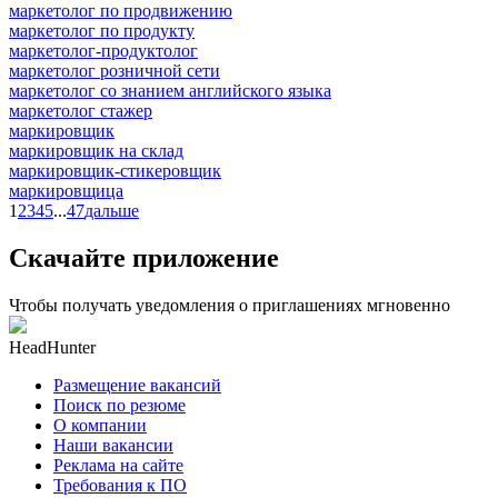
маркетолог по продвижению
маркетолог по продукту
маркетолог-продуктолог
маркетолог розничной сети
маркетолог со знанием английского языка
маркетолог стажер
маркировщик
маркировщик на склад
маркировщик-стикеровщик
маркировщица
1
2
3
4
5
...
47
дальше
Скачайте приложение
Чтобы получать уведомления о приглашениях мгновенно
HeadHunter
Размещение вакансий
Поиск по резюме
О компании
Наши вакансии
Реклама на сайте
Требования к ПО