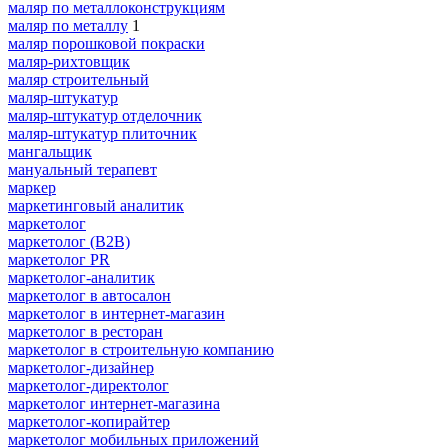
маляр по металлоконструкциям
маляр по металлу
1
маляр порошковой покраски
маляр-рихтовщик
маляр строительный
маляр-штукатур
маляр-штукатур отделочник
маляр-штукатур плиточник
мангальщик
мануальный терапевт
маркер
маркетинговый аналитик
маркетолог
маркетолог (B2B)
маркетолог PR
маркетолог-аналитик
маркетолог в автосалон
маркетолог в интернет-магазин
маркетолог в ресторан
маркетолог в строительную компанию
маркетолог-дизайнер
маркетолог-директолог
маркетолог интернет-магазина
маркетолог-копирайтер
маркетолог мобильных приложений